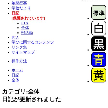
年間行事
学校だより
日記
[保護されています]
PTA
全体
部活動
PTA
学びに関するコンテンツ
リンク集
サイトマップ
操作方法
ホーム
日記
全体
カテゴリ:全体
日記が更新されました