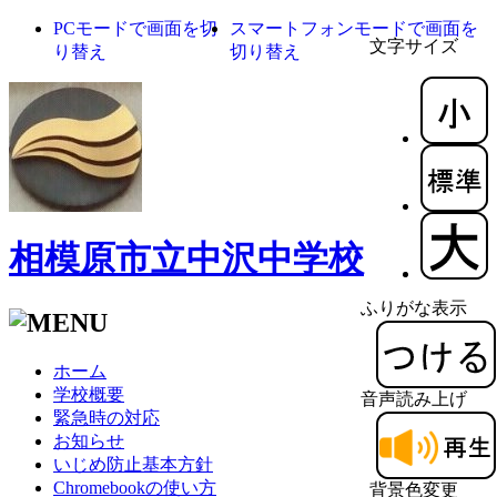
PCモードで画面を切
スマートフォンモードで画面を
文字サイズ
り替え
切り替え
相模原市立中沢中学校
ふりがな表示
ホーム
学校概要
音声読み上げ
緊急時の対応
お知らせ
いじめ防止基本方針
Chromebookの使い方
背景色変更